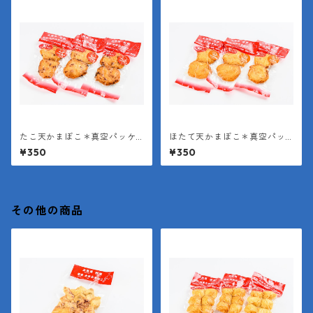
たこ天かまぼこ＊真空パッケ
ほたて天かまぼこ＊真空パッ
ージ（１袋２枚入り＊１枚約4
ケージ（１袋２枚入り＊１枚
¥350
¥350
0g）
約40g）
その他の商品