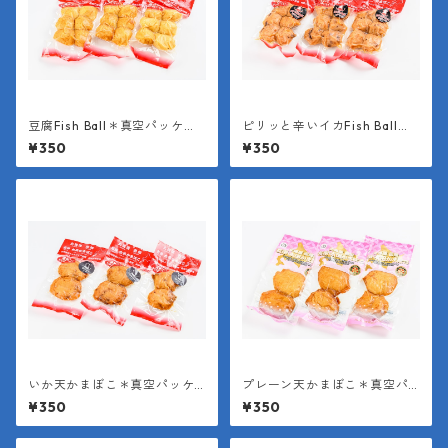
豆腐Fish Ball＊真空パッケー
ピリッと辛いイカFish Ball＊
ジ（１袋6個入り＊１個約25
真空パッケージ（１袋6個入り
¥350
¥350
g）
＊１個約25g）
いか天かまぼこ＊真空パッケ
プレーン天かまぼこ＊真空パ
ージ（１袋２枚入り＊１枚約4
ッケージ（１袋２枚入り＊１
¥350
¥350
0g）
枚約40g）