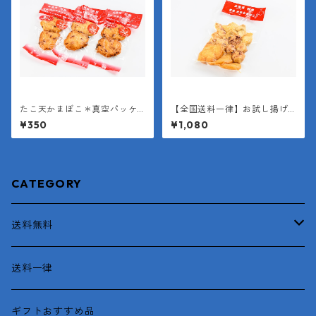
たこ天かまぼこ＊真空パッケ
【全国送料一律】お試し揚げ
ージ（１袋２枚入り＊１枚約4
かまぼこミックスパック
¥350
¥1,080
0g）
CATEGORY
送料無料
函館産
送料一律
がごめとろろ昆布
ギフトおすすめ品