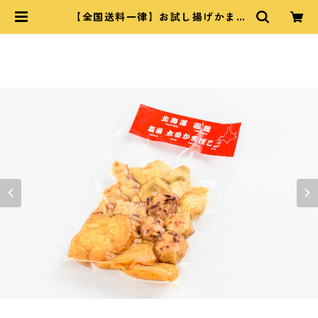
【全国送料一律】お試し揚げかまぼ
こミックスパック | 太田かまぼこ｜
OHTA FISH CAKE