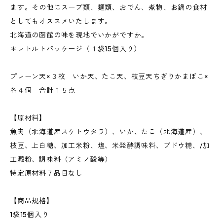
ます。その他にスープ類、麺類、おでん、煮物、お鍋の食材
としてもオススメいたします。
北海道の函館の味を現地でいかがですか。
＊レトルトパッケージ（１袋15個入り）
プレーン天×３枚 いか天、たこ天、枝豆天ちぎりかまぼこ×
各４個 合計１５点
【原材料】
魚肉（北海道産スケトウタラ）、いか、たこ（北海道産）、
枝豆、上白糖、加工米粉、塩、米発酵調味料、ブドウ糖、/加
工澱粉、調味料（アミノ酸等）
特定原材料７品目なし
【商品規格】
1袋15個入り