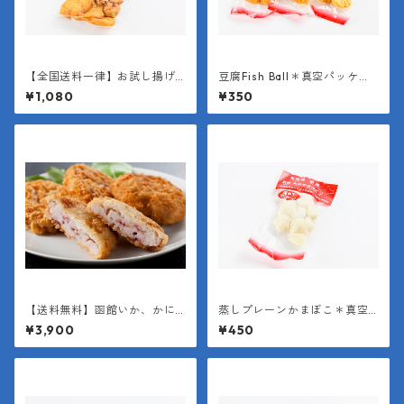
【全国送料一律】お試し揚げ
豆腐Fish Ball＊真空パッケー
かまぼこミックスパック
ジ（１袋6個入り＊１個約25
¥1,080
¥350
g）
【送料無料】函館いか、かに
蒸しプレーンかまぼこ＊真空
玉メンチセット
パッケージ（１袋150g）
¥3,900
¥450