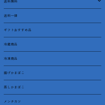
送料無料
函館産
送料一律
がごめとろろ昆布
ギフトおすすめ品
冷蔵商品
冷凍商品
揚げかまぼこ
蒸しかまぼこ
メンチカツ