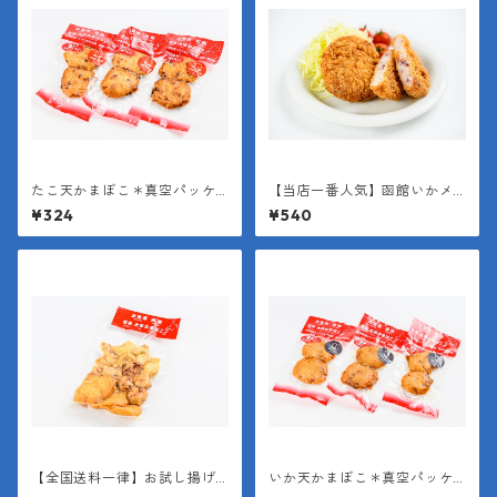
たこ天かまぼこ＊真空パッケ
【当店一番人気】函館いかメ
ージ（１袋２枚入り＊１枚約4
ンチ
¥324
¥540
0g）
【全国送料一律】お試し揚げ
いか天かまぼこ＊真空パッケ
かまぼこミックスパック
ージ（１袋２枚入り＊１枚約4