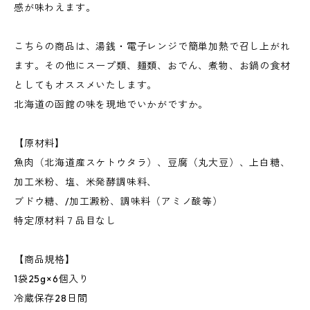
感が味わえます。
こちらの商品は、湯銭・電子レンジで簡単加熱で召し上がれ
ます。その他にスープ類、麺類、おでん、煮物、お鍋の食材
としてもオススメいたします。
北海道の函館の味を現地でいかがですか。
【原材料】
魚肉（北海道産スケトウタラ）、豆腐（丸大豆）、上白糖、
加工米粉、塩、米発酵調味料、
ブドウ糖、/加工澱粉、調味料（アミノ酸等）
特定原材料７品目なし
【商品規格】
1袋25g×6個入り
冷蔵保存28日間