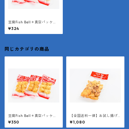
豆腐Fish Ball＊真空パッケー
ジ（１袋6個入り＊１個約25
¥324
g）
同じカテゴリの商品
豆腐Fish Ball＊真空パッケー
【全国送料一律】お試し揚げ
ジ（１袋6個入り＊１個約25
かまぼこミックスパック
¥350
¥1,080
g）