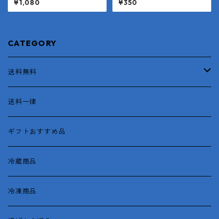
¥1,080
¥350
0g）
CATEGORY
送料無料
函館産
送料一律
がごめとろろ昆布
ギフトおすすめ品
冷蔵商品
冷凍商品