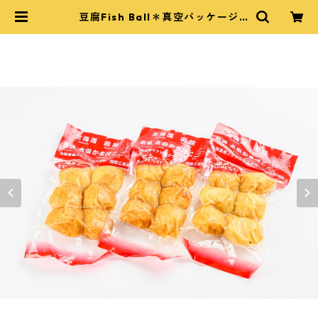
豆腐Fish Ball＊真空パッケージ
（１袋6個入り＊１個約25g） | 太
田かまぼこ｜OHTA FISH CAKE