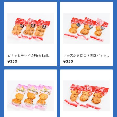
ピリッと辛いイカFish Ball＊
いか天かまぼこ＊真空パッケ
真空パッケージ（１袋6個入り
ージ（１袋２枚入り＊１枚約4
¥350
¥350
＊１個約25g）
0g）