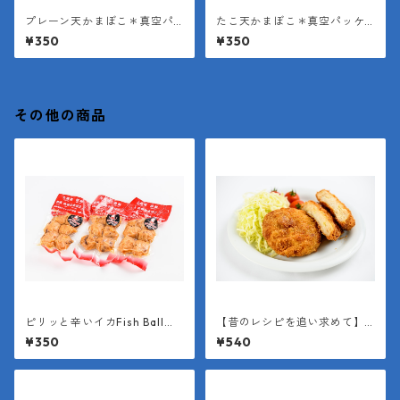
プレーン天かまぼこ＊真空パ
たこ天かまぼこ＊真空パッケ
ッケージ（１袋２枚入り＊１
ージ（１袋２枚入り＊１枚約4
¥350
¥350
枚約40g）
0g）
その他の商品
ピリッと辛いイカFish Ball＊
【昔のレシピを追い求めて】
真空パッケージ（１袋6個入り
かに玉メンチ
¥350
¥540
＊１個約25g）