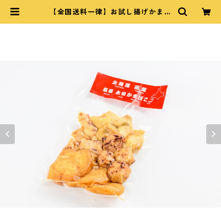
【全国送料一律】お試し揚げかまぼ
こミックスパック | 太田かまぼこ｜
OHTA FISH CAKE