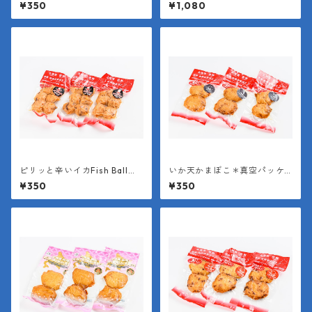
ジ（１袋6個入り＊１個約25
かまぼこミックスパック
¥350
¥1,080
g）
ピリッと辛いイカFish Ball＊
いか天かまぼこ＊真空パッケ
真空パッケージ（１袋6個入り
ージ（１袋２枚入り＊１枚約4
¥350
¥350
＊１個約25g）
0g）