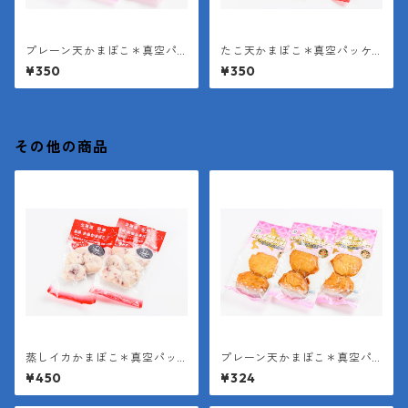
プレーン天かまぼこ＊真空パ
たこ天かまぼこ＊真空パッケ
ッケージ（１袋２枚入り＊１
ージ（１袋２枚入り＊１枚約4
¥350
¥350
枚約40g）
0g）
その他の商品
蒸しイカかまぼこ＊真空パッ
プレーン天かまぼこ＊真空パ
ケージ（１袋150g）
ッケージ（１袋２枚入り＊１
¥450
¥324
枚約40g）