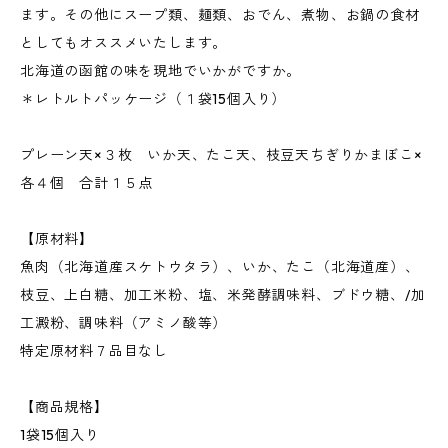
ます。その他にスープ類、麺類、おでん、煮物、お鍋の食材
としてもオススメいたします。
北海道の函館の味を現地でいかがですか。
＊レトルトパッケージ（１袋15個入り）
プレーン天×３枚 いか天、たこ天、枝豆天ちぎりかまぼこ×
各４個 合計１５点
【原材料】
魚肉（北海道産スケトウタラ）、いか、たこ（北海道産）、
枝豆、上白糖、加工米粉、塩、米発酵調味料、ブドウ糖、/加
工澱粉、調味料（アミノ酸等）
特定原材料７品目なし
【商品規格】
1袋15個入り