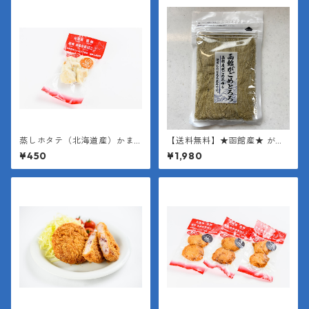
蒸しホタテ（北海道産）かま
【送料無料】★函館産★ がご
ぼこ＊真空パッケージ（１袋15
めとろろ昆布1袋35g×２袋
¥450
¥1,980
0g）
【函館産 昆布使用】【とろろ
昆布】