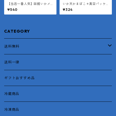
【当店一番人気】函館いかメ
いか天かまぼこ＊真空パッケ
ンチ
ージ（１袋２枚入り＊１枚約4
¥540
¥324
0g）
CATEGORY
送料無料
函館産
送料一律
がごめとろろ昆布
ギフトおすすめ品
冷蔵商品
冷凍商品