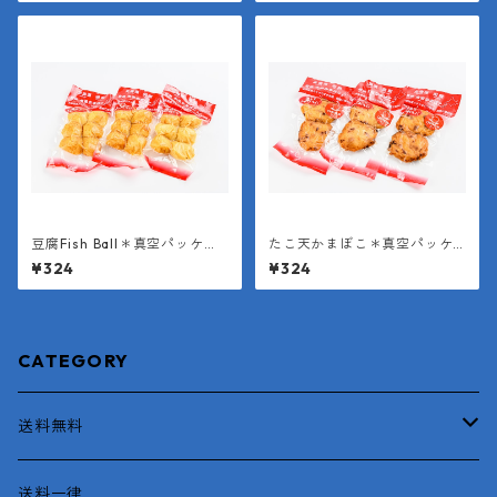
豆腐Fish Ball＊真空パッケー
たこ天かまぼこ＊真空パッケ
ジ（１袋6個入り＊１個約25
ージ（１袋２枚入り＊１枚約4
¥324
¥324
g）
0g）
CATEGORY
送料無料
函館産
送料一律