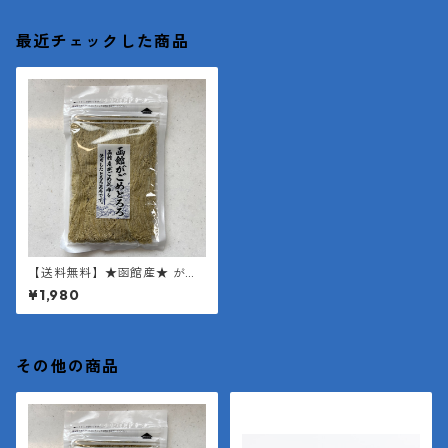
最近チェックした商品
【送料無料】★函館産★ がご
めとろろ昆布1袋35g×２袋
¥1,980
【函館産 昆布使用】【とろろ
昆布】
その他の商品