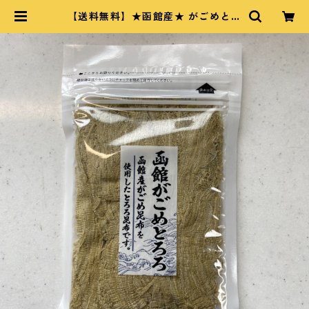
【送料無料】★函館産★ がごめとろ
ろ昆布1袋35g×２袋 【函館産 昆布
使用】【とろろ昆布】 | 太田かまぼ
こ｜OHTA FISH CAKE