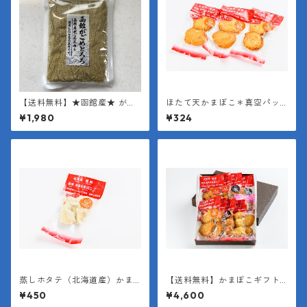
【送料無料】★函館産★ がご
ほたて天かまぼこ＊真空パッ
めとろろ昆布1袋35g×２袋
ケージ（１袋２枚入り＊１枚
¥1,980
¥324
【函館産 昆布使用】【とろろ
約40g）
昆布】
蒸しホタテ（北海道産）かま
【送料無料】かまぼこギフト
ぼこ＊真空パッケージ（１袋15
セット（9点入り）
¥450
¥4,600
0g）